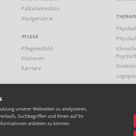
Palliativmedizin
THERAP
Akutgeriatrie
Physika
PFLEGE
Physika
Pflegeleitbild
Klinisc
Psychot
Stationen
Diaetol
Karriere
Logopä
PRESSE
s
Nutzung unserer Webseiten zu analysieren,
verlaufs, Suchbegriffen und Ihnen auf Ihr
nformationen anbieten zu können.