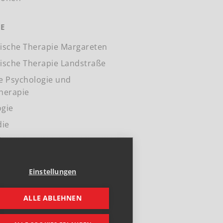
IE
lische Therapie Margareten
lische Therapie Landstraße
he Psychologie und
herapie
ogie
die
Einstellungen
ALLE ABLEHNEN