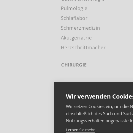
Pulmologie
Schlaflabor
Schmerzmedizin
Akutgeriatrie
Herzschrittmacher
CHIRURGIE
KARRIERE
Wir verwenden Cookie
Wir setzen Cookies ein, um die 
einschließlich des Such und Surf
Nutzungsverhalten angepasste I
Lernen Sie mehr