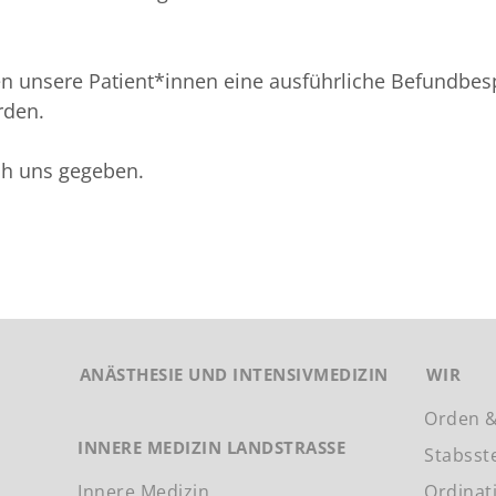
en unsere Patient*innen eine ausführliche Befundbe
rden.
ch uns gegeben.
ANÄSTHESIE UND INTENSIVMEDIZIN
WIR
Orden &
INNERE MEDIZIN LANDSTRASSE
Stabsst
Innere Medizin
Ordinat