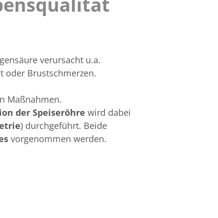
bensqualität
Touc
devic
user
can
use
agensäure verursacht u.a.
touc
t oder Brustschmerzen.
and
swip
ten Maßnahmen.
gestu
ion der Speiseröhre
wird dabei
etrie
) durchgeführt. Beide
tes
vorgenommen werden.