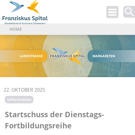
Use
up
HOME
and
dow
arro
to
LANDSTRASSE
MARGARETEN
selec
avail
resul
Pres
22. OKTOBER 2025
ente
to
Information
go
to
Startschuss der Dienstags-
selec
Fortbildungsreihe
sear
resul