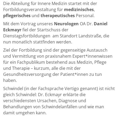
Touc
Die Abteilung für Innere Medizin startet mit der
devic
Fortbildungsveranstaltung für
medizinisches
,
user
pflegerisches
und
therapeutisches
Personal.
can
Mit dem Vortrag unseres
Neurologen
OA Dr.
Daniel
use
Eckmayr
fiel der Startschuss der
touc
Dienstagsfortbildungen am Standort Landstraße, die
and
nun monatlich stattfinden werden.
swip
Ziel der Fortbildung sind der gegenseitige Austausch
gestu
und Vermittlung von praxisnahem Expert*innenwissen
für ein Fachpublikum bestehend aus Medizin, Pflege
und Therapie – kurzum, alle die mit der
Gesundheitsversorgung der Patient*innen zu tun
haben.
Schwindel (in der Fachsprache Vertigo genannt) ist nicht
gleich Schwindel: Dr. Eckmayr erklärte die
verschiedensten Ursachen, Diagnose und
Behandlungen von Schwindelanfällen und wie man
damit umgehen kann.