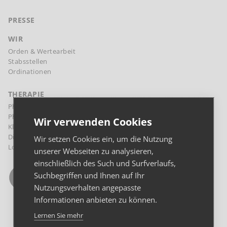
PRESSE
WIR
Orden & Wertearbeit
Stabsstellen
Ordinationen
THERAPIE
Physikalische Therapie Margareten
Physikalische Therapie Landstraße
Wir verwenden Cookies
Klinische Psychologie und Psychotherapie
Diaetologie
Wir setzen Cookies ein, um die Nutzung
Logopädie
unserer Webseiten zu analysieren,
einschließlich des Such und Surfverlaufs,
Suchbegriffen und Ihnen auf Ihr
Nutzungsverhalten angepasste
Informationen anbieten zu können.
Lernen Sie mehr