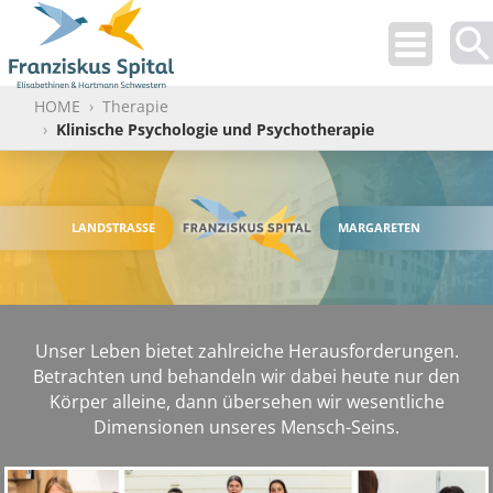
Use
up
HOME
Therapie
and
Klinische Psychologie und Psychotherapie
dow
arro
to
selec
LANDSTRASSE
MARGARETEN
avail
resul
Pres
ente
Unser Leben bietet zahlreiche Herausforderungen.
to
Betrachten und behandeln wir dabei heute nur den
go
Körper alleine, dann übersehen wir wesentliche
to
Dimensionen unseres Mensch-Seins.
selec
sear
resul