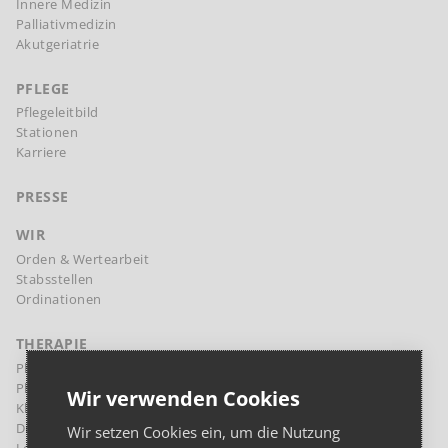
Innere Medizin
Palliativmedizin
Akutgeriatrie
PFLEGE
Pflegeleitbild
Stationen
Karriere
PRESSE
WIR
Orden & Wertearbeit
Stabsstellen
Ordinationen
THERAPIE
Physikalische Therapie Margareten
Physikalische Therapie Landstraße
Wir verwenden Cookies
Klinische Psychologie und Psychotherapie
Diaetologie
Wir setzen Cookies ein, um die Nutzung