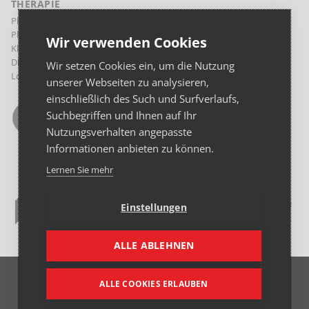
THERAPIE
Physikalische Therapie Margareten
Physikalische Therapie Landstraße
Wir verwenden Cookies
Klinische Psychologie und Psychotherapie
Diaetologie
Wir setzen Cookies ein, um die Nutzung
Logopädie
unserer Webseiten zu analysieren,
einschließlich des Such und Surfverlaufs,
Suchbegriffen und Ihnen auf Ihr
Nutzungsverhalten angepasste
Informationen anbieten zu können.
Lernen Sie mehr
Einstellungen
ALLE ABLEHNEN
© 2026 Franziskus Spital GmbH
ALLE COOKIES ERLAUBEN
Beitrags-Archiv