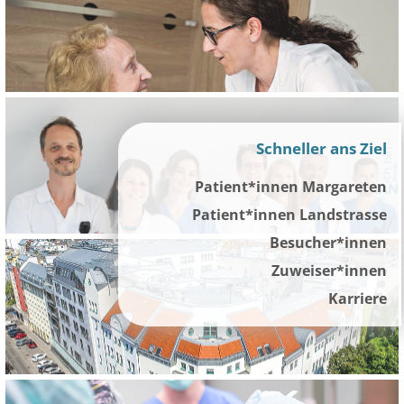
Touc
devic
user
can
use
touc
and
Schneller ans Ziel
swip
gestu
Patient*innen Margareten
Patient*innen Landstrasse
Besucher*innen
Zuweiser*innen
Karriere