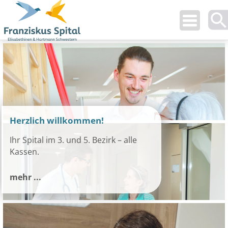
Use
up
and
dow
arro
to
selec
avail
Herzlich willkommen!
resul
Ihr Spital im 3. und 5. Bezirk – alle
Pres
Kassen.
ente
to
go
mehr ...
to
selec
sear
resul