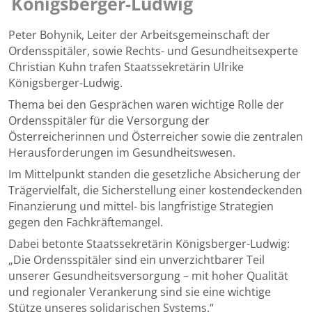
Königsberger-Ludwig
Touc
devic
Peter Bohynik, Leiter der Arbeitsgemeinschaft der
user
Ordensspitäler, sowie Rechts- und Gesundheitsexperte
can
Christian Kuhn trafen Staatssekretärin Ulrike
use
Königsberger-Ludwig.
touc
and
Thema bei den Gesprächen waren wichtige Rolle der
swip
Ordensspitäler für die Versorgung der
gestu
Österreicherinnen und Österreicher sowie die zentralen
Herausforderungen im Gesundheitswesen.
Im Mittelpunkt standen die gesetzliche Absicherung der
Trägervielfalt, die Sicherstellung einer kostendeckenden
Finanzierung und mittel- bis langfristige Strategien
gegen den Fachkräftemangel.
Dabei betonte Staatssekretärin Königsberger-Ludwig:
„Die Ordensspitäler sind ein unverzichtbarer Teil
unserer Gesundheitsversorgung – mit hoher Qualität
und regionaler Verankerung sind sie eine wichtige
Stütze unseres solidarischen Systems.“