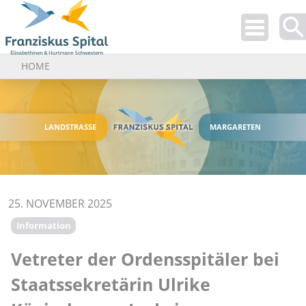
Use
up
HOME
and
dow
arro
to
LANDSTRASSE
MARGARETEN
selec
avail
resul
Pres
25. NOVEMBER 2025
ente
to
Information
go
to
Vetreter der Ordensspitäler bei
selec
Staatssekretärin Ulrike
sear
resul