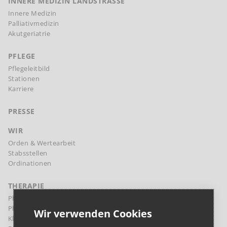
INNERE MEDIZIN LANDSTRASSE
Innere Medizin
Palliativmedizin
Akutgeriatrie
PFLEGE
Pflegeleitbild
Stationen
Karriere
PRESSE
WIR
Orden & Wertearbeit
Stabsstellen
Ordinationen
THERAPIE
Physikalische Therapie Margareten
Physikalische Therapie Landstraße
Wir verwenden Cookies
Klinische Psychologie und Psychotherapie