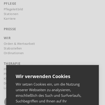
PFLEGE
Pflegeleitbild
Stationen
Karriere
PRESSE
WIR
Orden & Wertearbeit
Stabsstellen
Ordinationen
THERAPIE
Physikalische Therapie Margareten
Physikalische Therapie Landstraße
Wir verwenden Cookies
Klinische Psychologie und Psychotherapie
Diaetologie
Wir setzen Cookies ein, um die Nutzung
Logopädie
unserer Webseiten zu analysieren,
einschließlich des Such und Surfverlaufs,
Suchbegriffen und Ihnen auf Ihr