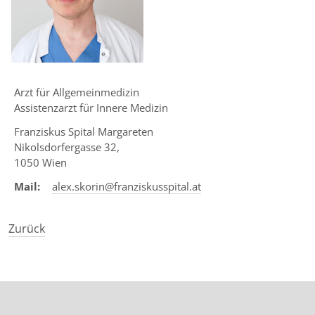
Touc
devic
user
can
use
touc
Arzt für Allgemeinmedizin
and
Assistenzarzt für Innere Medizin
swip
Franziskus Spital Margareten
gestu
Nikolsdorfergasse 32,
1050 Wien
Mail:
alex.skorin@franziskusspital.at
Zurück