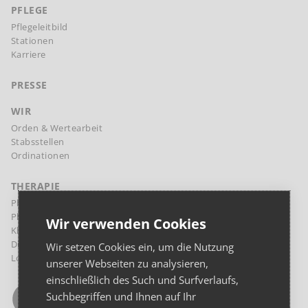
PFLEGE
Pflegeleitbild
Stationen
Karriere
PRESSE
WIR
Orden & Wertearbeit
Stabsstellen
Ordinationen
THERAPIE
Physikalische Therapie Margareten
Physikalische Therapie Landstraße
Wir verwenden Cookies
Klinische Psychologie und Psychotherapie
Diaetologie
Wir setzen Cookies ein, um die Nutzung
Logopädie
unserer Webseiten zu analysieren,
einschließlich des Such und Surfverlaufs,
Suchbegriffen und Ihnen auf Ihr