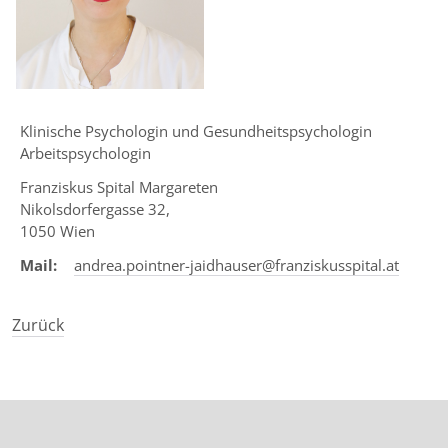
Touc
devic
user
can
use
touc
Klinische Psychologin und Gesundheitspsychologin
and
Arbeitspsychologin
swip
Franziskus Spital Margareten
gestu
Nikolsdorfergasse 32,
1050 Wien
Mail:
andrea.pointner-jaidhauser@franziskusspital.at
Zurück