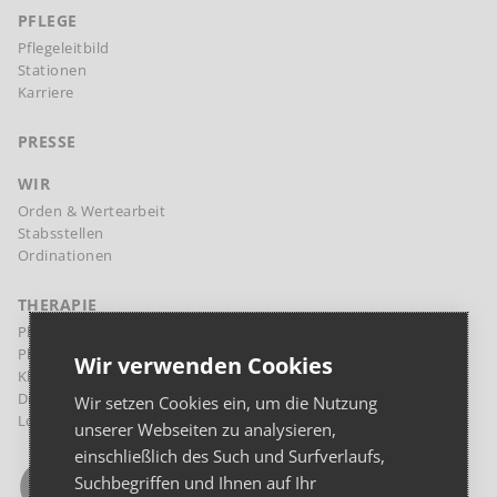
PFLEGE
Pflegeleitbild
Stationen
Karriere
PRESSE
WIR
Orden & Wertearbeit
Stabsstellen
Ordinationen
THERAPIE
Physikalische Therapie Margareten
Physikalische Therapie Landstraße
Wir verwenden Cookies
Klinische Psychologie und Psychotherapie
Diaetologie
Wir setzen Cookies ein, um die Nutzung
Logopädie
unserer Webseiten zu analysieren,
einschließlich des Such und Surfverlaufs,
Suchbegriffen und Ihnen auf Ihr