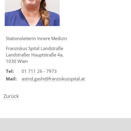
Touc
devic
user
can
use
touc
Stationsleiterin Innere Medizin
and
Franziskus Spital Landstraße
swip
Landstraßer Hauptstraße 4a,
gestu
1030 Wien
Tel:
01 711 26 - 7973
Mail:
astrid.gashi@franziskusspital.at
Zurück