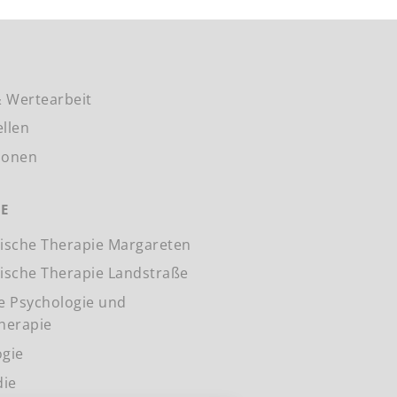
 Wertearbeit
ellen
ionen
IE
lische Therapie Margareten
lische Therapie Landstraße
he Psychologie und
herapie
ogie
die