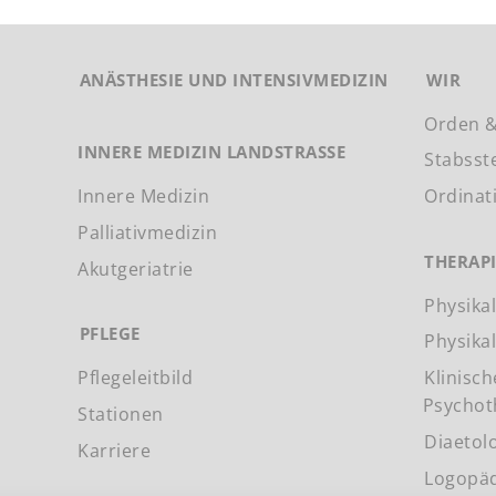
ANÄSTHESIE UND INTENSIVMEDIZIN
WIR
Orden &
INNERE MEDIZIN LANDSTRASSE
Stabsst
Innere Medizin
Ordinat
Palliativmedizin
THERAP
Akutgeriatrie
Physika
PFLEGE
Physika
Pflegeleitbild
Klinisc
Psychot
Stationen
Diaetol
Karriere
Logopä