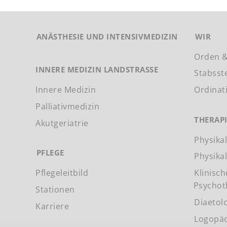
ANÄSTHESIE UND INTENSIVMEDIZIN
WIR
Orden &
INNERE MEDIZIN LANDSTRASSE
Stabsst
Innere Medizin
Ordinat
Palliativmedizin
THERAP
Akutgeriatrie
Physika
PFLEGE
Physika
Pflegeleitbild
Klinisc
Psychot
Stationen
Diaetol
Karriere
Logopä