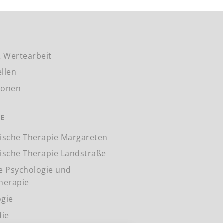
 Wertearbeit
ellen
ionen
IE
lische Therapie Margareten
lische Therapie Landstraße
he Psychologie und
herapie
ogie
die