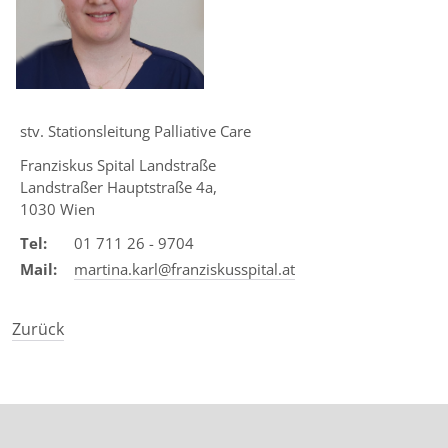
Touc
devic
user
can
use
touc
stv. Stationsleitung Palliative Care
and
Franziskus Spital Landstraße
swip
Landstraßer Hauptstraße 4a,
gestu
1030 Wien
Tel:
01 711 26 - 9704
Mail:
martina.karl@franziskusspital.at
Zurück