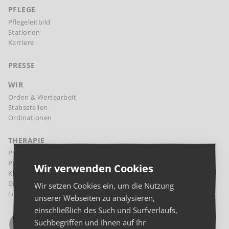
PFLEGE
Pflegeleitbild
Stationen
Karriere
PRESSE
WIR
Orden & Wertearbeit
Stabsstellen
Ordinationen
THERAPIE
Physikalische Therapie Margareten
Physikalische Therapie Landstraße
Wir verwenden Cookies
Klinische Psychologie und Psychotherapie
Diaetologie
Wir setzen Cookies ein, um die Nutzung
Logopädie
unserer Webseiten zu analysieren,
einschließlich des Such und Surfverlaufs,
Suchbegriffen und Ihnen auf Ihr