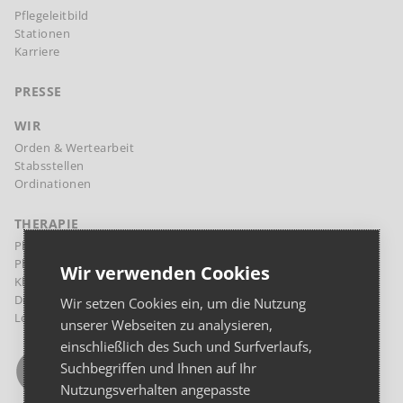
Pflegeleitbild
Stationen
Karriere
PRESSE
WIR
Orden & Wertearbeit
Stabsstellen
Ordinationen
THERAPIE
Physikalische Therapie Margareten
Physikalische Therapie Landstraße
Wir verwenden Cookies
Klinische Psychologie und Psychotherapie
Diaetologie
Wir setzen Cookies ein, um die Nutzung
Logopädie
unserer Webseiten zu analysieren,
einschließlich des Such und Surfverlaufs,
Suchbegriffen und Ihnen auf Ihr
Nutzungsverhalten angepasste