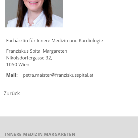
Touc
devic
user
can
use
touc
Fachärztin für Innere Medizin und Kardiologie
and
Franziskus Spital Margareten
swip
Nikolsdorfergasse 32,
gestu
1050 Wien
Mail:
petra.maister@franziskusspital.at
Zurück
INNERE MEDIZIN MARGARETEN