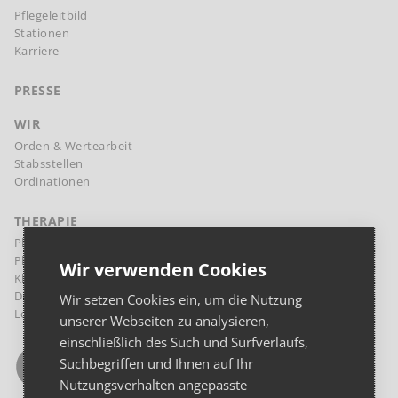
Pflegeleitbild
Stationen
Karriere
PRESSE
WIR
Orden & Wertearbeit
Stabsstellen
Ordinationen
THERAPIE
Physikalische Therapie Margareten
Physikalische Therapie Landstraße
Wir verwenden Cookies
Klinische Psychologie und Psychotherapie
Diaetologie
Wir setzen Cookies ein, um die Nutzung
Logopädie
unserer Webseiten zu analysieren,
einschließlich des Such und Surfverlaufs,
Suchbegriffen und Ihnen auf Ihr
Nutzungsverhalten angepasste