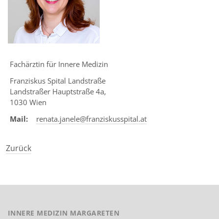
Touc
devic
user
can
use
touc
Fachärztin für Innere Medizin
and
Franziskus Spital Landstraße
swip
Landstraßer Hauptstraße 4a,
gestu
1030 Wien
Mail:
renata.janele@franziskusspital.at
Zurück
INNERE MEDIZIN MARGARETEN