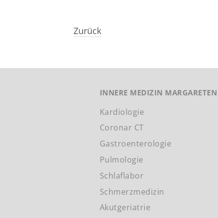
Zurück
INNERE MEDIZIN MARGARETEN
Kardiologie
Coronar CT
Gastroenterologie
Pulmologie
Schlaflabor
Schmerzmedizin
Akutgeriatrie