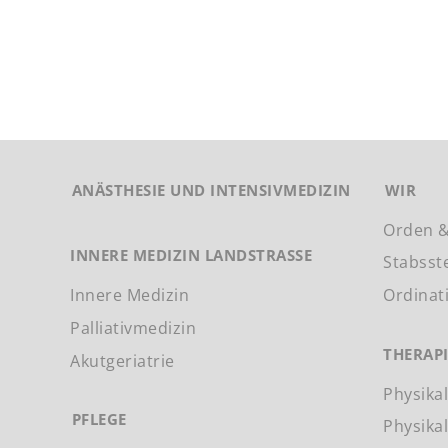
ANÄSTHESIE UND INTENSIVMEDIZIN
WIR
Orden &
INNERE MEDIZIN LANDSTRASSE
Stabsst
Innere Medizin
Ordinat
Palliativmedizin
THERAP
Akutgeriatrie
Physika
PFLEGE
Physika