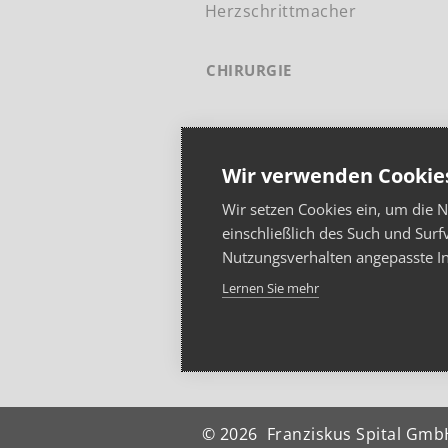
Herzschrittmacher
CHIRURGIE
KARRIERE
Wir verwenden Cookie
Wir setzen Cookies ein, um die 
einschließlich des Such und Surf
Nutzungsverhalten angepasste I
Lernen Sie mehr
© 2026 Franziskus Spital Gmb