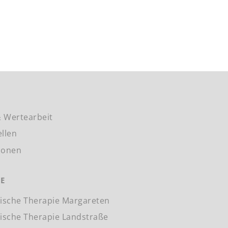
 Wertearbeit
ellen
ionen
IE
lische Therapie Margareten
lische Therapie Landstraße