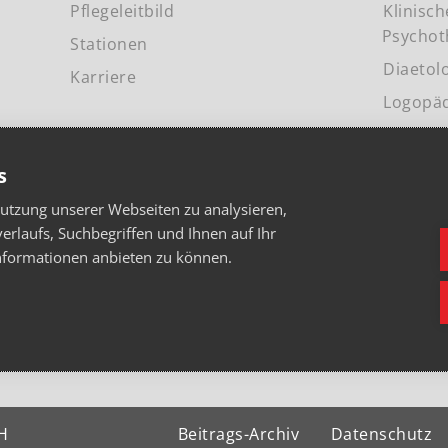
Pflegeleitbild
Klinisc
Psychot
Stationen
Diaetol
Karriere
Logopä
PRESSE
s
Nutzung unserer Webseiten zu analysieren,
verlaufs, Suchbegriffen und Ihnen auf Ihr
nformationen anbieten zu können.
H
Beitrags-Archiv
Datenschutz